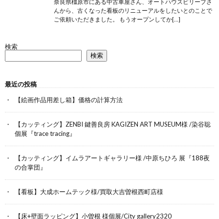
奈良県橿原市にある中古車屋さん、オートハウスビリーブさ
んから、古くなった看板のリニューアルをしたいとのことで
ご依頼いただきました。 もうオープンしてか[…]
検索
検索
最近の投稿
【絵画作品用差し箱】価格の計算方法
【カッティング】ZENBI 鍵善良房 KAGIZEN ART MUSEUM様 /染谷聡
個展『trace tracing』
【カッティング】イムラアートギャラリー様 /中原ちひろ 展『188夜
の合掌団』
【看板】大成ホームテック様/買取大吉曽根西町店様
【床+壁面ラッピング】小曽根 様個展/City gallery2320