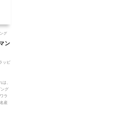
ング
マン
ラッピ
れは、
ピング
ワラ
名産