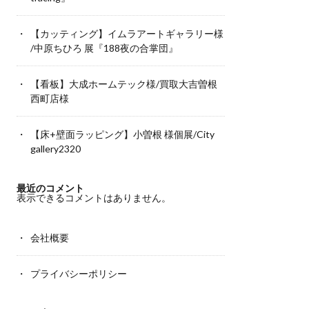
【カッティング】イムラアートギャラリー様
/中原ちひろ 展『188夜の合掌団』
【看板】大成ホームテック様/買取大吉曽根
西町店様
【床+壁面ラッピング】小曽根 様個展/City
gallery2320
最近のコメント
表示できるコメントはありません。
会社概要
プライバシーポリシー