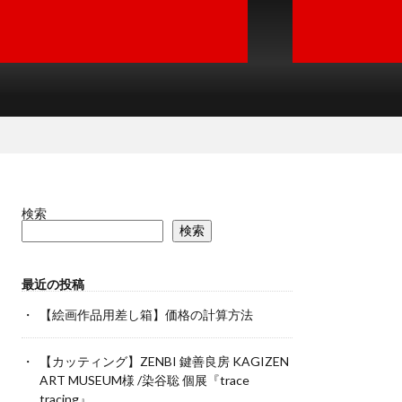
検索
検索
最近の投稿
【絵画作品用差し箱】価格の計算方法
【カッティング】ZENBI 鍵善良房 KAGIZEN
ART MUSEUM様 /染谷聡 個展『trace
tracing』