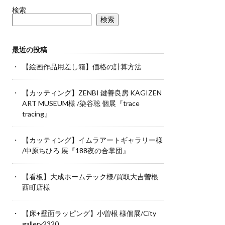
検索
検索
最近の投稿
【絵画作品用差し箱】価格の計算方法
【カッティング】ZENBI 鍵善良房 KAGIZEN
ART MUSEUM様 /染谷聡 個展『trace
tracing』
【カッティング】イムラアートギャラリー様
/中原ちひろ 展『188夜の合掌団』
【看板】大成ホームテック様/買取大吉曽根
西町店様
【床+壁面ラッピング】小曽根 様個展/City
gallery2320