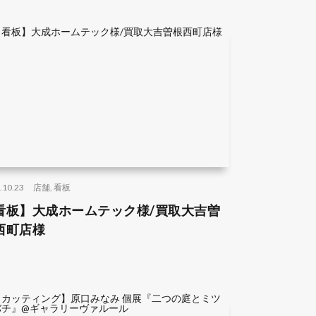
.10.23
店舗
,
看板
看板】大成ホームテック様/買取大吉曽
西町店様