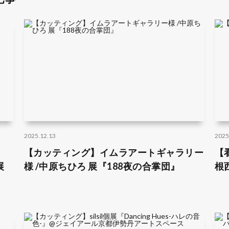
2025.12.13
2025
【カッティング】イムラアートギャラリー
【
展
様 /中原ちひろ 展『188夜の合掌団』
根