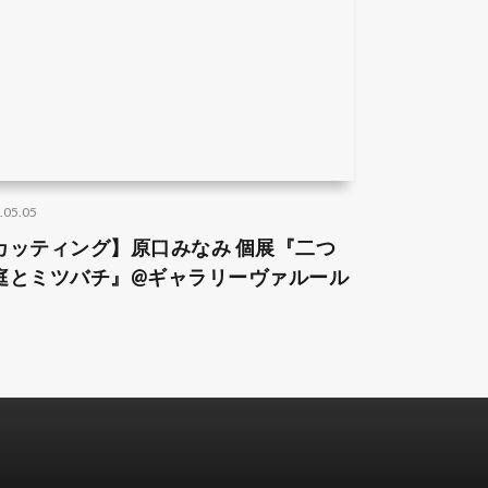
.05.05
カッティング】原口みなみ 個展『二つ
庭とミツバチ』@ギャラリーヴァルール