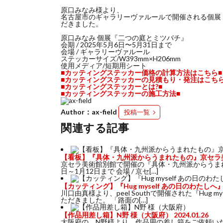
原口みなみ様より、
名古屋市のギャラリーヴァルールで開催される個展
だきました。
原口みなみ 個展『二つの庭とミツバチ』
会期 / 2025年5月6日〜5月31日まで
会場 / ギャラリーヴァルール
ステッカーサイズ/W393mm×H206mm
使用メディア/短期用シート
■カッティングステッカー価格の計算方法はこちら■
■カッティングステッカーの見積もり・発注はこちら
■カッティングステッカーとは?■
■カッティングステッカーの施工方法■
Author：ax-field
投稿一覧
関連する記事
【看板】『具体・九州派からうまれたもの』京セラ
京セラ美術館別館で開催の『具体・九州派からうまれた
日～1月12日まで 会場 / 京セ[…]
【カッティング】『Hug myself あの日のわたしへ』@p
川口由真様より、peel Southで開催された『Hug
ただきました。 「路面の[…]
【作品用差し箱】N野 様（大阪府）
2024.01.26
大阪府の、N野様より、作品用の差し箱をご依頼いただきま