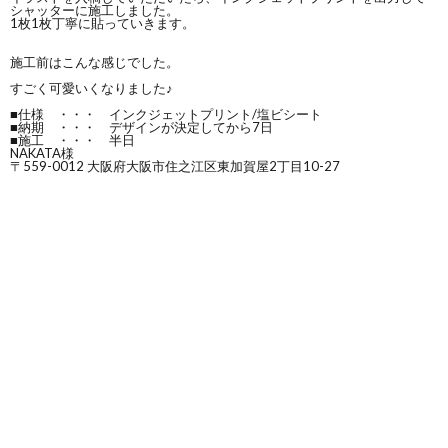
シャッターに施工しました。
1枚1枚丁寧に貼っていきます。
施工前はこんな感じでした。
すごく可愛いくなりました♪
■仕様 ・・・ インクジェットプリント/塩ビシート
■納期 ・・・ デザインが決定してから7日
■施工 ・・・ 半日
NAKATA様
〒559-0012 大阪府大阪市住之江区東加賀屋2丁目10-27