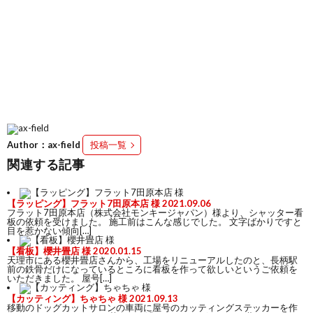
Author：ax-field
投稿一覧
関連する記事
【ラッピング】フラット7田原本店 様
2021.09.06
フラット7田原本店（株式会社モンキージャパン）様より、シャッター看
板の依頼を受けました。 施工前はこんな感じでした。 文字ばかりですと
目を惹かない傾向[…]
【看板】櫻井畳店 様
2020.01.15
天理市にある櫻井畳店さんから、工場をリニューアルしたのと、長柄駅
前の鉄骨だけになっているところに看板を作って欲しいというご依頼を
いただきました。 屋号[…]
【カッティング】ちゃちゃ 様
2021.09.13
移動のドッグカットサロンの車両に屋号のカッティングステッカーを作