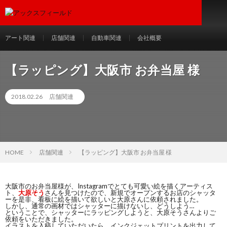
アート関連
店舗関連
自動車関連
会社概要
【ラッピング】大阪市 お弁当屋 様
2018.02.26
店舗関連
HOME
店舗関連
【ラッピング】大阪市 お弁当屋 様
大阪市のお弁当屋様が、Instagramでとても可愛い絵を描くアーティス
ト、
大原そう
さんを見つけたので、新規でオープンするお店のシャッタ
ーを是非、看板に絵を描いて欲しいと大原さんに依頼されました。
しかし、通常の画材ではシャッターに描けないし、どうしよう…
ということで、シャッターにラッピングしようと、大原そうさんよりご
依頼をいただきました。
イラストを入稿していただいたら、インクジェットプリントを出力して