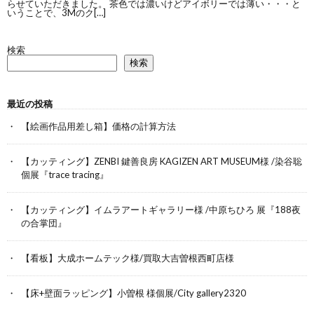
らせていただきました。 茶色では濃いけどアイボリーでは薄い・・・と
いうことで、3Mのク[…]
検索
検索
最近の投稿
【絵画作品用差し箱】価格の計算方法
【カッティング】ZENBI 鍵善良房 KAGIZEN ART MUSEUM様 /染谷聡
個展『trace tracing』
【カッティング】イムラアートギャラリー様 /中原ちひろ 展『188夜
の合掌団』
【看板】大成ホームテック様/買取大吉曽根西町店様
【床+壁面ラッピング】小曽根 様個展/City gallery2320