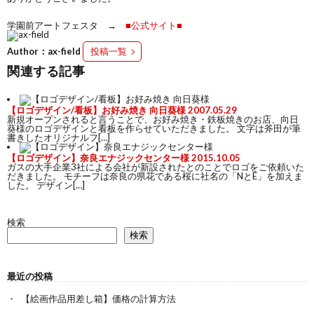
学園前アートフェスタ →
■公式サイト■
Author：ax-field
投稿一覧
関連する記事
【ロゴデザイン/看板】お好み焼き 向日葵様
2007.05.29
新規オープンされると言うことで、お好み焼き・鉄板焼きのお店、向日
葵様のロゴデザインと看板を作らせていただきました。 文字は斧田が筆
書きしたオリジナルフ[…]
【ロゴデザイン】奈良エナジックセンター様
2015.10.05
ガスの大手企業3社による会社が新設されたとのことでロゴをご依頼いた
だきました。 モチーフは奈良の県花である桜に社名の「NとE」を加えま
した。 デザイン[…]
検索
検索
最近の投稿
【絵画作品用差し箱】価格の計算方法