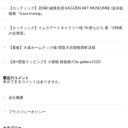
【カッティング】ZENBI 鍵善良房 KAGIZEN ART MUSEUM様 /染谷聡
個展『trace tracing』
【カッティング】イムラアートギャラリー様 /中原ちひろ 展『188夜
の合掌団』
【看板】大成ホームテック様/買取大吉曽根西町店様
【床+壁面ラッピング】小曽根 様個展/City gallery2320
最近のコメント
表示できるコメントはありません。
会社概要
プライバシーポリシー
カテゴリー