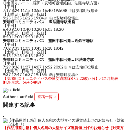
◎南回りルート（窪田・安堵町役場経由、法隆寺駅方面）
【平日】
7:17 8:24 11:15 13:55 16:40 19:50※ ※は安堵町役場止
【土曜日・日曜日・祝日】
9:25 12:35 16:25 19:04※ ※は安堵町役場止
安堵町コミュニティバス JR法隆寺駅出発
【平日】
6:40 9:10 10:40 13:20 16:05 18:20
【土曜日・日曜日・祝日】
8:50 12:00 15:50 18:30
安堵町コミュニティバス 窪田中駅出発
→
近鉄平端駅
【平日】
7:02 9:33 11:03 13:43 16:28 18:42
【土曜日・日曜日・祝日】
9:13 12:23 16:13 18:52
安堵町コミュニティバス 窪田中駅出発
→
JR法隆寺駅
【平日】
7:29 8:36 11:27 14:07 16:52 20:02※ ※は安堵町役場止
【土曜日・日曜日・祝日】
9:37 12:47 16:37 19:16※ ※は安堵町役場止
【安堵町コミュニティバス奈良交通路線R7.2.22改正分】バス時刻表
(PDF形式、564.64KB)
Author：ax-field
投稿一覧
関連する記事
【作品用差し箱】個人名宛の大型サイズ運賃値上げのお知らせ（対策方