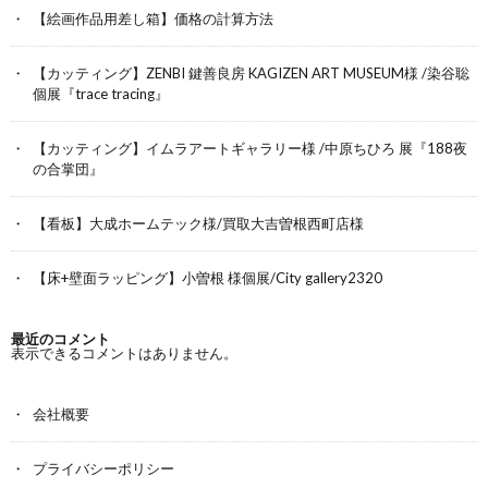
【絵画作品用差し箱】価格の計算方法
【カッティング】ZENBI 鍵善良房 KAGIZEN ART MUSEUM様 /染谷聡
個展『trace tracing』
【カッティング】イムラアートギャラリー様 /中原ちひろ 展『188夜
の合掌団』
【看板】大成ホームテック様/買取大吉曽根西町店様
【床+壁面ラッピング】小曽根 様個展/City gallery2320
最近のコメント
表示できるコメントはありません。
会社概要
プライバシーポリシー