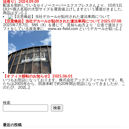
法有り）
2024.09.09
配送を契約しているセイノースーパーエクスプレスさんより、10月1日
(火)〜個人名宛の大型サイズを運賃値上げしますという通達がきました。
商品はダン[…]
【注意喚起】当社デカールが貼付された違法車両について
2025.07.08
2025年7月7日、SNS（X）を通じて、見知らぬ方より「公道で違法ドリ
フトをしている改造車に、www.ax-field.com というデカールが貼っ[…]
【オフィス移転のお知らせ】
2025.06.01
いつもお世話になっております。株式会社アックスフィールドです。 私
たちは2005年から、田原本町で約20年間お世話になってきましたが、こ
のたび、202[…]
検索
検索
最近の投稿