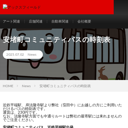
アート関連
店舗関連
自動車関連
会社概要
安堵町コミュニティバスの時刻表
2025.07.02
News
HOME
News
安堵町コミュニティバスの時刻表
近鉄平端駅、JR法隆寺駅より弊社（窪田中）にお越しの方にご利用いた
だけるバスの時刻表です。
運賃は、230円です。
なお、法隆寺駅方面でも中通りルートは弊社の最寄駅には来れませんの
でご注意ください。
安堵町コミュニティバス 近鉄平端駅出発